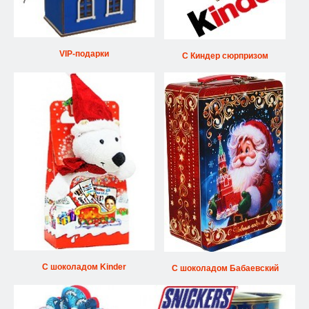
VIP-подарки
С Киндер сюрпризом
С шоколадом Kinder
С шоколадом Бабаевский