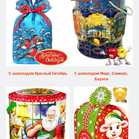
С шоколадом Красный Октябрь
С шоколадом Марс, Сникерс,
Баунти