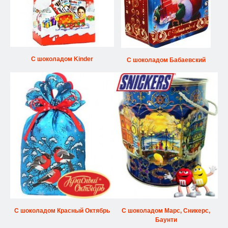
С шоколадом Kinder
С шоколадом Бабаевский
С шоколадом Красный Октябрь
С шоколадом Марс, Сникерс,
Баунти