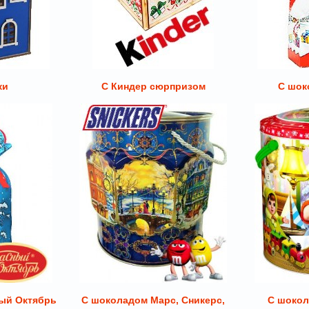
ки
С Киндер сюрпризом
С шок
ый Октябрь
С шоколадом Марс, Сникерс,
С шокол