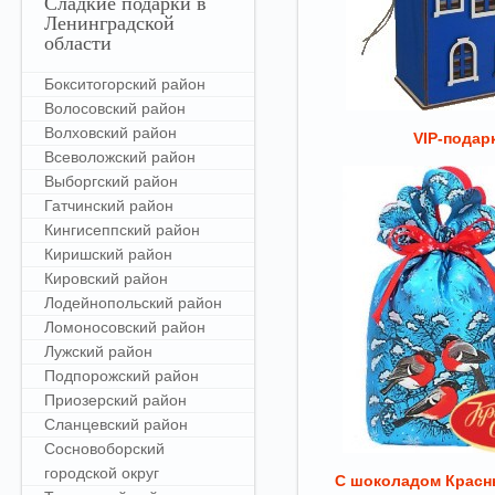
Сладкие
подарки в
Ленинградской
области
Бокситогорский район
Волосовский район
Волховский район
VIP-подар
Всеволожский район
Выборгский район
Гатчинский район
Кингисеппский район
Киришский район
Кировский район
Лодейнопольский район
Ломоносовский район
Лужский район
Подпорожский район
Приозерский район
Сланцевский район
Сосновоборский
городской округ
С шоколадом Красн