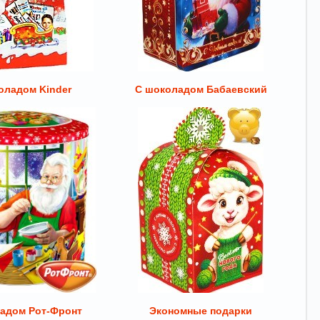
оладом Kinder
С шоколадом Бабаевский
адом Рот-Фронт
Экономные подарки