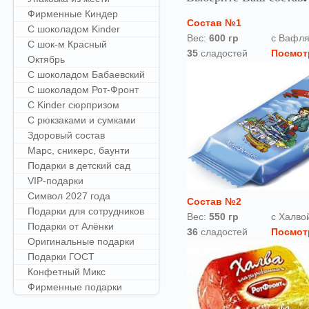
Фирменные Киндер
Состав №1
С шоколадом Kinder
Вес:
60
0 гр
с Вафля
С шок-м Красный
35
сладостей
Посмот
Октябрь
С шоколадом Бабаевский
С шоколадом Рот-Фронт
С Kinder сюрпризом
С рюкзаками и сумками
Здоровый состав
Марс, сникерс, баунти
Подарки в детский сад
VIP-подарки
Символ 2027 года
Состав №2
Подарки для сотрудников
Вес:
550 гр
с Халво
Подарки от Алёнки
36
сладостей
Посмот
Оригинальные подарки
Подарки ГОСТ
Конфетный Микс
Фирменные подарки